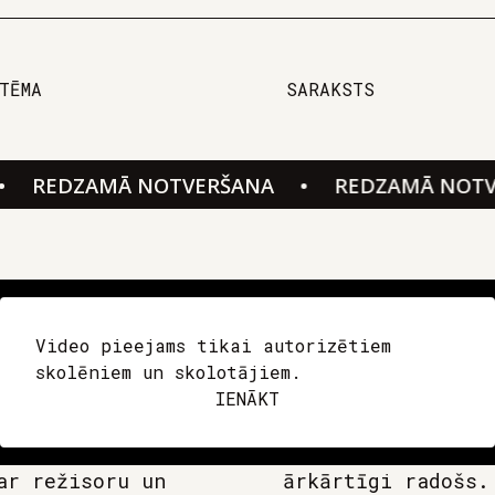
TĒMA
SARAKSTS
EDZAMĀ NOTVERŠANA
•
REDZAMĀ NOTVERŠ
Video pieejams tikai autorizētiem
skolēniem un skolotājiem.
IENĀKT
ar režisoru un
tbild arī par