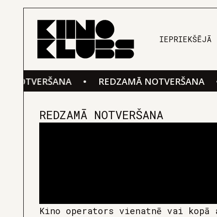
IEPRIEKŠĒJĀ 
OTVERŠANA
•
REDZAMĀ NOTVERŠANA
•
R
REDZAMĀ NOTVERŠANA
Kino operators vienatnē vai kopā 
ārkārtīgi radošs. Operators a