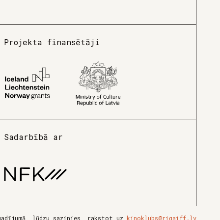
Projekta finansētāji
Sadarbībā ar
gadījumā, lūdzu sazinies, rakstot uz
kinoklubs@rigaiff.lv