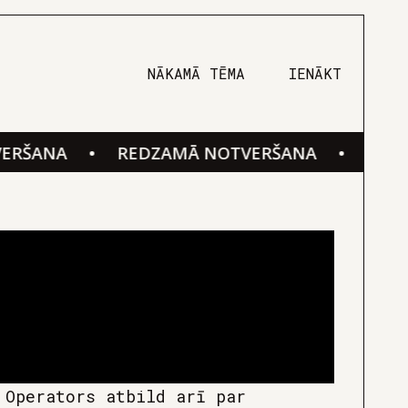
NĀKAMĀ TĒMA
IENĀKT
ANA
•
REDZAMĀ NOTVERŠANA
•
REDZAMĀ