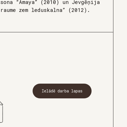
nsona “Amaya” (2010) un Jevgēņija
traume zem leduskalna” (2012).
Ielādē darba lapas