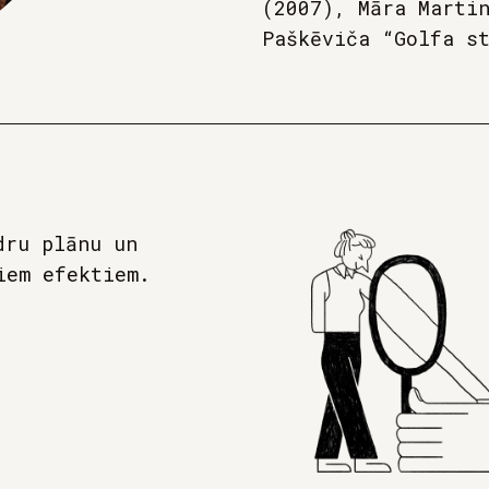
(2007), Māra Marti
Paškēviča “Golfa s
dru plānu un
iem efektiem.