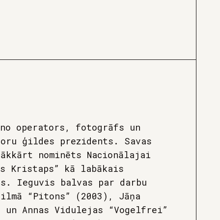
ino operators, fotogrāfs un
toru ģildes prezidents. Savas
rākkārt nominēts Nacionālajai
is Kristaps” kā labākais
rs. Ieguvis balvas par darbu
filmā “Pitons” (2003), Jāņa
a un Annas Vidulejas “Vogelfrei”