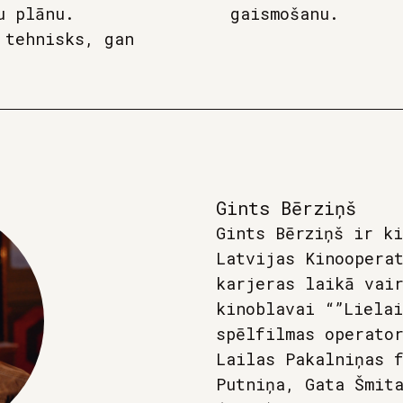
u plānu.
gaismošanu.
 tehnisks, gan
Gints Bērziņš
Gints Bērziņš ir k
Latvijas Kinoopera
karjeras laikā vai
kinoblavai “”Liela
spēlfilmas operato
Lailas Pakalniņas 
Putniņa, Gata Šmit